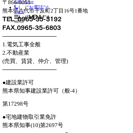
〒866-0053
お問い合わせ
{__("お電話")}
熊本県八代市千反町2丁目16号1番地
お電話
{__("MENU")}
TEL. 0965-35-3192
MENU
FAX.0965-35-6803
──────────────
1.電気工事全般
2.不動産業
(売買、賃貸、仲介、管理)
──────────────
●建設業許可
熊本県知事建設業許可
（般-4）
第17298号
●宅地建物取引業免許
熊本県知事(10)第2697号